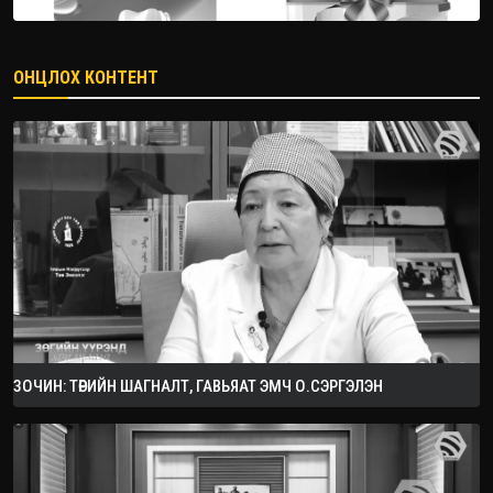
ОНЦЛОХ КОНТЕНТ
ЗОЧИН: ТӨРИЙН ШАГНАЛТ, ГАВЬЯАТ ЭМЧ О.СЭРГЭЛЭН