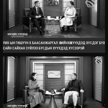
УИХ-ЫН ГИШҮҮН Х.БААСАНЖАРГАЛ: ӨӨРИЙНХӨӨ ХҮҮХДЭД ХҮСДЭГ БҮХ
САЙН САЙХАН ЗҮЙЛЭЭ БУСДЫН ХҮҮХДЭД ХҮСЭЭРЭЙ