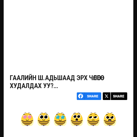
ГААЛИЙН Ш.АДЬШААД ЭРХ ЧӨЛӨӨГӨӨ
ХУДАЛДАХ УУ?…