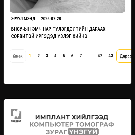
ЭРҮҮЛ МЭНД
|
2026-07-28
БНСУ-ЫН ЭМЧ НАР ТҮЛЭГДЭЛТИЙН ДАРААХ
СОРВИТОЙ ИРГЭДЭД ҮЗЛЭГ ХИЙНЭ
1
2
3
4
5
6
7
...
42
43
Өмнөх
Дарааг