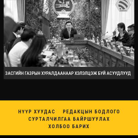
ЗАСГИЙН ГАЗРЫН ХУРАЛДААНААР ХЭЛЭЛЦЭЖ БУЙ АСУУДЛУУД
НҮҮР ХУУДАС
РЕДАКЦЫН БОДЛОГО
СУРТАЛЧИЛГАА БАЙРШУУЛАХ
ХОЛБОО БАРИХ