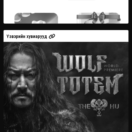
Үзвэрийн хувиарууд