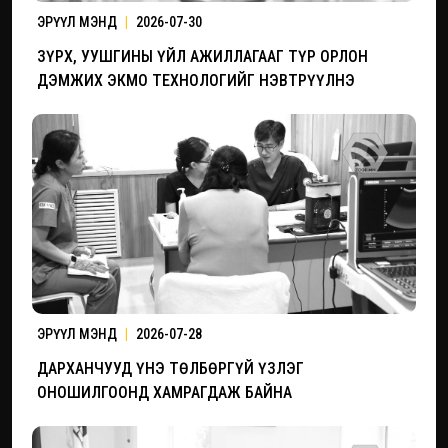
ЭРҮҮЛ МЭНД
|
2026-07-30
ЗҮРХ, УУШГИНЫ ҮЙЛ АЖИЛЛАГААГ ТҮР ОРЛОН
ДЭМЖИХ ЭКМО ТЕХНОЛОГИЙГ НЭВТРҮҮЛНЭ
ЭРҮҮЛ МЭНД
|
2026-07-28
ДАРХАНЧУУД ҮНЭ ТӨЛБӨРГҮЙ ҮЗЛЭГ
ОНОШИЛГООНД ХАМРАГДАЖ БАЙНА