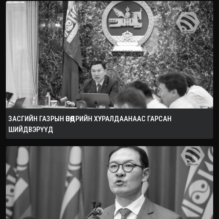
ЗАСГИЙН ГАЗРЫН ӨНӨӨДРИЙН ХУРАЛДААНААС ГАРСАН
ШИЙДВЭРҮҮД