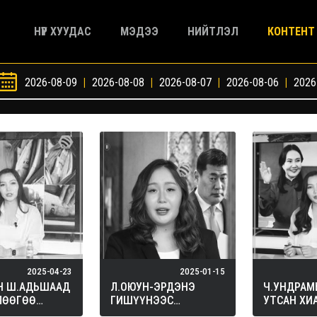
НҮҮР ХУУДАС
МЭДЭЭ
НИЙТЛЭЛ
КОНТЕНТ
2026-08-09
|
2026-08-08
|
2026-08-07
|
2026-08-06
|
2026
2025-04-23
2025-01-15
Н Ш.АДЬШААД
Л.ОЮУН-ЭРДЭНЭ
Ч.УНДРАМ
ЛӨӨГӨӨ
ГИШҮҮНЭЭС
УТСАН ХИ
АХ УУ?…
ТӨСӨӨЛӨХГҮЙГЭЭР
ХЭН БЭ?…