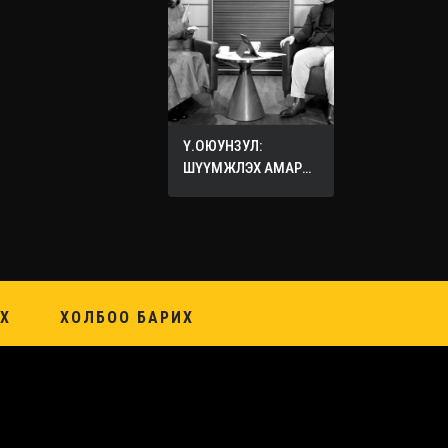
Ү.ОЮУНЗУЛ:
ШҮҮМЖЛЭХ АМАР
ХИЙХ ХЭЦҮҮ
Х
ХОЛБОО БАРИХ