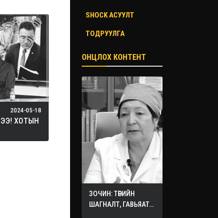
SHOCK АСУУЛТ
ТОДРУУЛГА
ОНЦЛОХ КОНТЕНТ
2024-05-18
НЭЭ! ХОТЫН
ЗОЧИН: ТӨРИЙН
ШАГНАЛТ, ГАВЬЯАТ
ЭМЧ О.СЭРГЭЛЭН