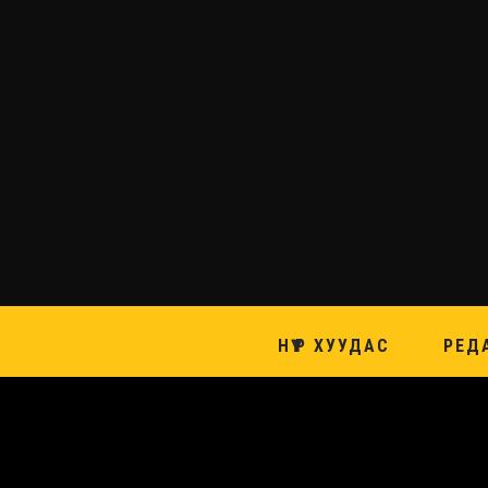
НҮҮР ХУУДАС
РЕД