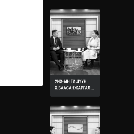
УИХ-ЫН ГИШҮҮН
Х.БААСАНЖАРГАЛ:
ӨӨРИЙНХӨӨ ХҮҮХДЭД
ХҮСДЭГ БҮХ САЙН
САЙХАН ЗҮЙЛЭЭ
БУСДЫН ХҮҮХДЭД
ХҮСЭЭРЭЙ