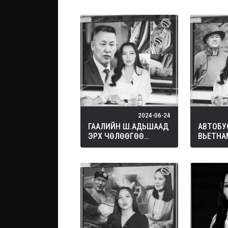
2024-06-24
ГААЛИЙН Ш.АДЬШААД
АВТОБУ
ЭРХ ЧӨЛӨӨГӨӨ
ВЬЕТНА
ХУДАЛДАХ УУ?…
БУДАЖ 