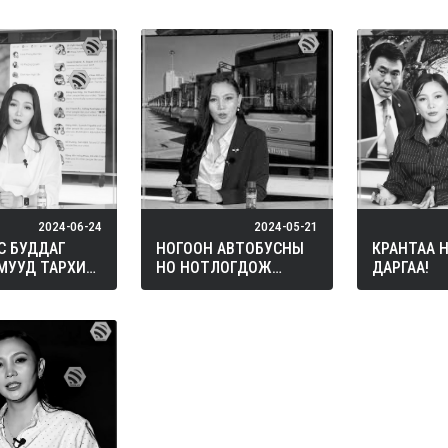
ТҮС ТАС АСУУЯ.
2024-06-24
2024-05-21
С БУДДАГ
НОГООН АВТОБУСНЫ
КРАНТАА 
МУУД ТАРХИ
НО НОТЛОГДОЖ
ДАРГАА!
БАЙНА УУ?…
БАЙНА