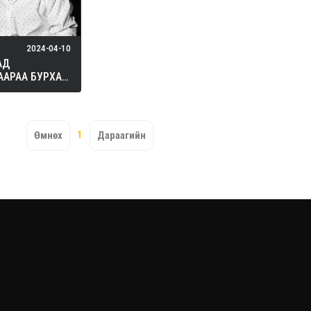
2024-04-10
АД
ААРАА БУРХАН
АРЧ СУУНА
1
Өмнөх
Дараагийн