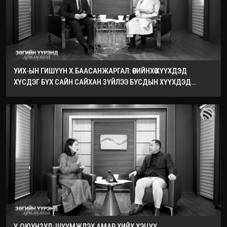
УИХ-ЫН ГИШҮҮН Х.БААСАНЖАРГАЛ: ӨӨРИЙНХӨӨ ХҮҮХДЭД
ХҮСДЭГ БҮХ САЙН САЙХАН ЗҮЙЛЭЭ БУСДЫН ХҮҮХДЭД
ХҮСЭЭРЭЙ
Ү.ОЮУНЗУЛ: ШҮҮМЖЛЭХ АМАР ХИЙХ ХЭЦҮҮ