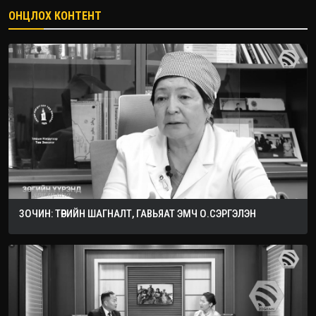
ОНЦЛОХ КОНТЕНТ
ЗОЧИН: ТӨРИЙН ШАГНАЛТ, ГАВЬЯАТ ЭМЧ О.СЭРГЭЛЭН