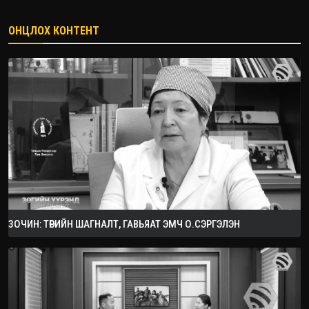
ОНЦЛОХ КОНТЕНТ
ЗОЧИН: ТӨРИЙН ШАГНАЛТ, ГАВЬЯАТ ЭМЧ О.СЭРГЭЛЭН