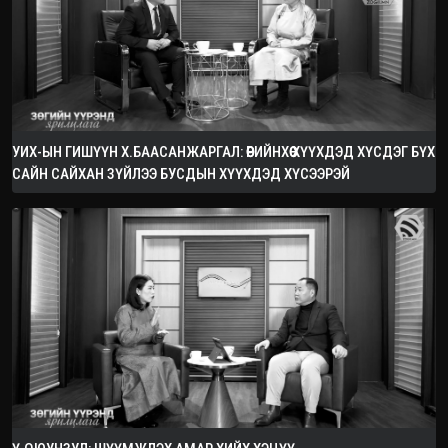
УИХ-ЫН ГИШҮҮН Х.БААСАНЖАРГАЛ: ӨӨРИЙНХӨӨ ХҮҮХДЭД ХҮСДЭГ БҮХ
САЙН САЙХАН ЗҮЙЛЭЭ БУСДЫН ХҮҮХДЭД ХҮСЭЭРЭЙ