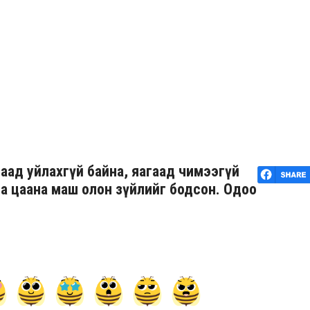
аад уйлахгүй байна, яагаад чимээгүй
на цаана маш олон зүйлийг бодсон. Одоо