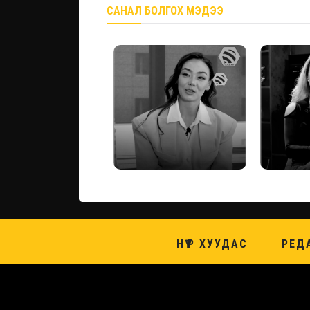
САНАЛ БОЛГОХ МЭДЭЭ
НҮҮР ХУУДАС
РЕД