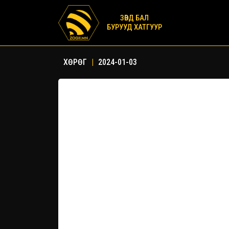
ЗӨВД БАЛ
БУРУУД ХАТГУУР
ХӨРӨГ
|
2024-01-03