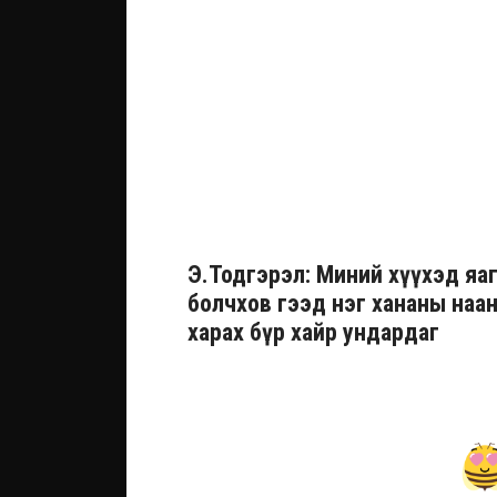
Э.Тодгэрэл: Миний хүүхэд яаг
болчхов гээд нэг хананы наа
харах бүр хайр ундардаг