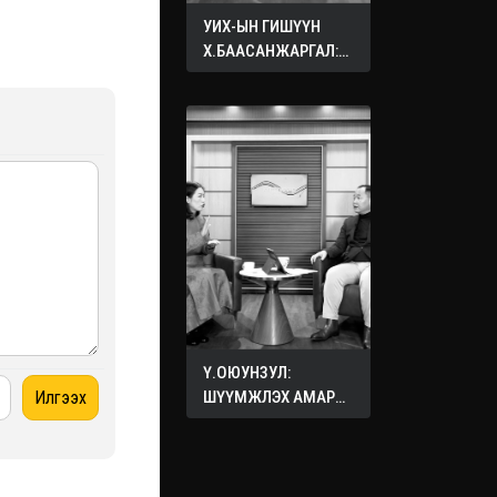
УИХ-ЫН ГИШҮҮН
Х.БААСАНЖАРГАЛ:
ӨӨРИЙНХӨӨ ХҮҮХДЭД
ХҮСДЭГ БҮХ САЙН
САЙХАН ЗҮЙЛЭЭ
БУСДЫН ХҮҮХДЭД
ХҮСЭЭРЭЙ
Ү.ОЮУНЗУЛ:
ШҮҮМЖЛЭХ АМАР
ХИЙХ ХЭЦҮҮ