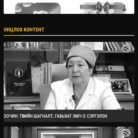
ОНЦЛОХ КОНТЕНТ
ЗОЧИН: ТӨРИЙН ШАГНАЛТ, ГАВЬЯАТ ЭМЧ О.СЭРГЭЛЭН