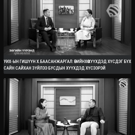
УИХ-ЫН ГИШҮҮН Х.БААСАНЖАРГАЛ: ӨӨРИЙНХӨӨ ХҮҮХДЭД ХҮСДЭГ БҮХ
САЙН САЙХАН ЗҮЙЛЭЭ БУСДЫН ХҮҮХДЭД ХҮСЭЭРЭЙ