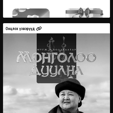
д
Онцлох үзвэрү