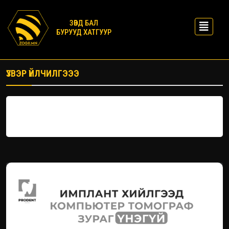
ЗӨВД БАЛ
БУРУУД ХАТГУУР
ҮЗВЭР ҮЙЛЧИЛГЭЭЭ