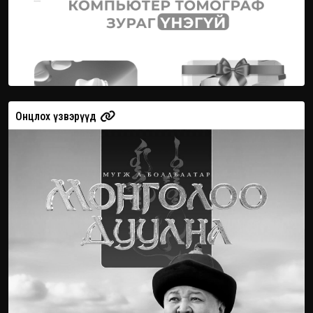
эрүүд
Онцлох үз