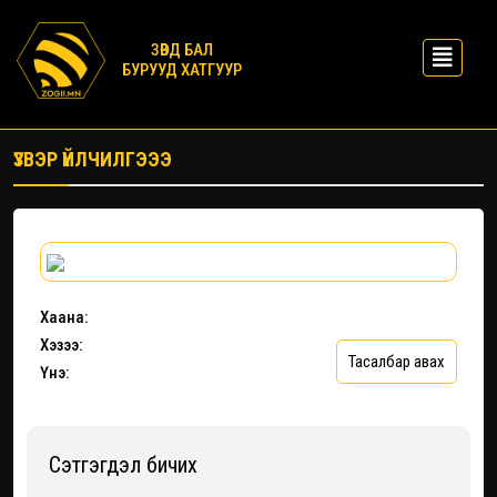
ЗӨВД БАЛ
БУРУУД ХАТГУУР
ҮЗВЭР ҮЙЛЧИЛГЭЭЭ
Хаана:
Хэзээ:
Тасалбар авах
Үнэ:
Сэтгэгдэл бичих