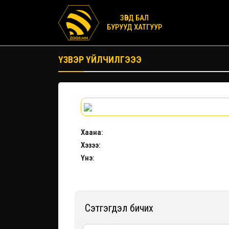
ЗӨВД БАЛ
БУРУУД ХАТГУУР
ҮЗВЭР ҮЙЛЧИЛГЭЭЭ
Хаана:
Хэзээ:
Үнэ:
Сэтгэгдэл бичих