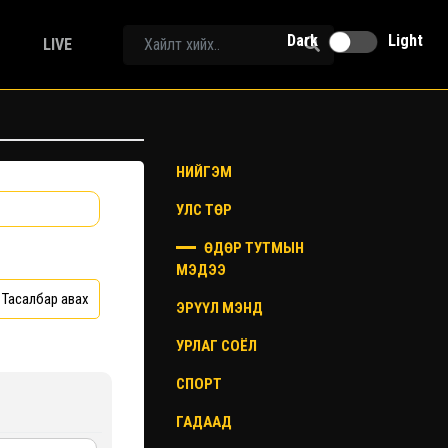
Dark
Light
LIVE
НИЙГЭМ
УЛС ТӨР
ӨДӨР ТУТМЫН
МЭДЭЭ
Тасалбар авах
ЭРҮҮЛ МЭНД
УРЛАГ СОЁЛ
СПОРТ
ГАДААД