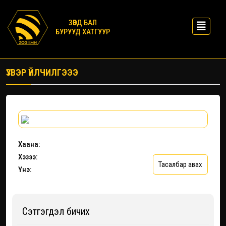
ЗӨВД БАЛ
БУРУУД ХАТГУУР
ҮЗВЭР ҮЙЛЧИЛГЭЭЭ
Хаана:
Хэзээ:
Тасалбар авах
Үнэ:
Сэтгэгдэл бичих