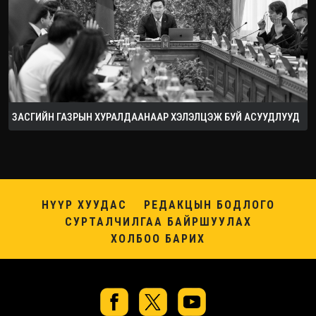
ЗАСГИЙН ГАЗРЫН ХУРАЛДААНААР ХЭЛЭЛЦЭЖ БУЙ АСУУДЛУУД
НҮҮР ХУУДАС
РЕДАКЦЫН БОДЛОГО
СУРТАЛЧИЛГАА БАЙРШУУЛАХ
ХОЛБОО БАРИХ