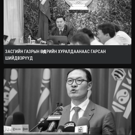
ЗАСГИЙН ГАЗРЫН ӨНӨӨДРИЙН ХУРАЛДААНААС ГАРСАН
ШИЙДВЭРҮҮД