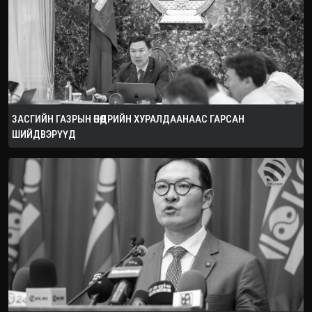
ЗАСГИЙН ГАЗРЫН ӨНӨӨДРИЙН ХУРАЛДААНААС ГАРСАН
ШИЙДВЭРҮҮД