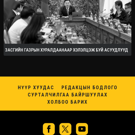
ЗАСГИЙН ГАЗРЫН ХУРАЛДААНААР ХЭЛЭЛЦЭЖ БУЙ АСУУДЛУУД
НҮҮР ХУУДАС
РЕДАКЦЫН БОДЛОГО
СУРТАЛЧИЛГАА БАЙРШУУЛАХ
ХОЛБОО БАРИХ