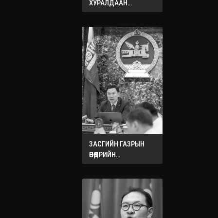
ХУРАЛДААН
ЭХЭЛЛЭЭ
ЗАСГИЙН ГАЗРЫН
ӨНӨӨДРИЙН
ХУРАЛДААНААС
ГАРСАН
ШИЙДВЭРҮҮД