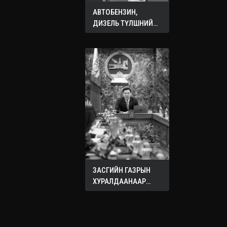
АВТОБЕНЗИН,
ДИЗЕЛЬ ТҮЛШНИЙ
ОНЦГОЙ АЛБАН
ТАТВАРЫГ ТЭГЛЭЛЭЭ
ЗАСГИЙН ГАЗРЫН
ХУРАЛДААНААР
ХЭЛЭЛЦЭЖ БУЙ
АСУУДЛУУД