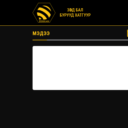
ЗӨВД БАЛ
БУРУУД ХАТГУУР
МЭДЭЭ