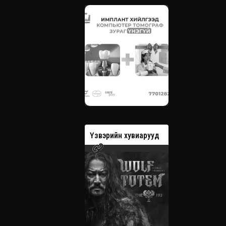
вэрийн хувиарууд
Үзвэрийн хувиарууд
Үзвэрийн 