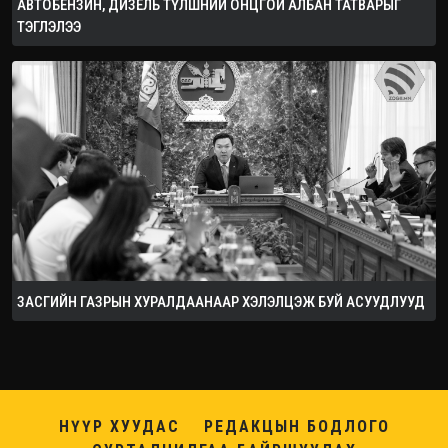
АВТОБЕНЗИН, ДИЗЕЛЬ ТҮЛШНИЙ ОНЦГОЙ АЛБАН ТАТВАРЫГ
ТЭГЛЭЛЭЭ
ЗАСГИЙН ГАЗРЫН ХУРАЛДААНААР ХЭЛЭЛЦЭЖ БУЙ АСУУДЛУУД
НҮҮР ХУУДАС
РЕДАКЦЫН БОДЛОГО