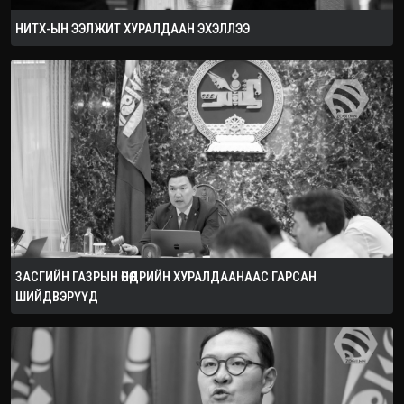
НИТХ-ЫН ЭЭЛЖИТ ХУРАЛДААН ЭХЭЛЛЭЭ
ЗАСГИЙН ГАЗРЫН ӨНӨӨДРИЙН ХУРАЛДААНААС ГАРСАН
ШИЙДВЭРҮҮД