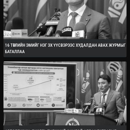
16 ТӨРЛИЙН ЭМИЙГ НЭГ ЭХ ҮҮСВЭРЭЭС ХУДАЛДАН АВАХ ЖУРМЫГ
БАТАЛЛАА