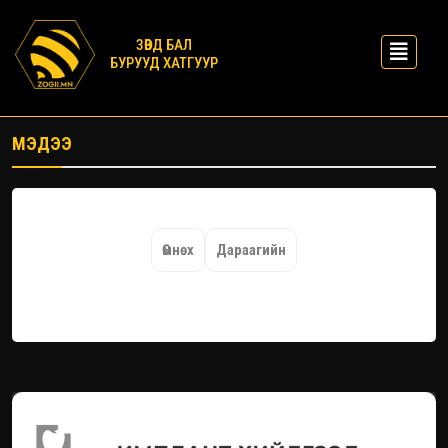
ЗӨВД БАЛ
БУРУУД ХАТГУУР
МЭДЭЭ
Өмнөх
Дараагийн