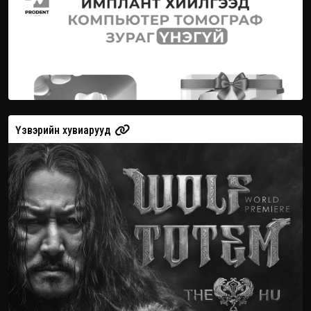
Үзвэрийн хувиарууд