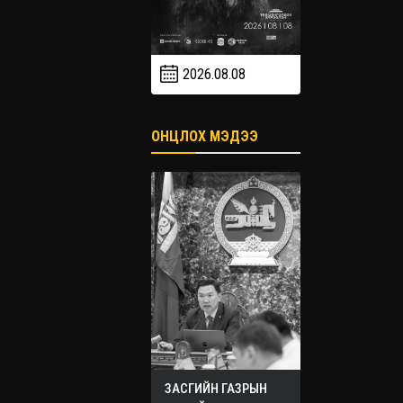
2026.08.08
2026.09
2026.09.19
ОНЦЛОХ МЭДЭЭ
ЗАСГИЙН ГАЗРЫН