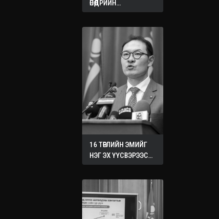
ӨНӨӨДРИЙН
ХУРАЛДААНААС
ГАРСАН
ШИЙДВЭРҮҮД
16 ТӨРЛИЙН ЭМИЙГ
НЭГ ЭХ ҮҮСВЭРЭЭС
ХУДАЛДАН АВАХ
ЖУРМЫГ БАТАЛЛАА