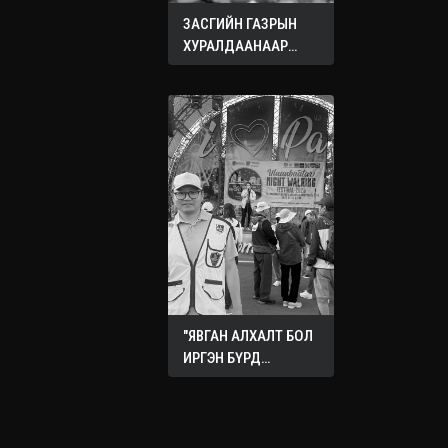
ЗАСГИЙН ГАЗРЫН
ХУРАЛДААНААР
ХЭЛЭЛЦЭЖ БУЙ
АСУУДЛУУД
"ЯВГАН АЛХАЛТ БОЛ
ИРГЭН БҮРД
ХҮРТЭЭМЖТЭЙ
НИЙГМИЙН ЭРҮҮЛ
МЭНДИЙН
БОДЛОГО"