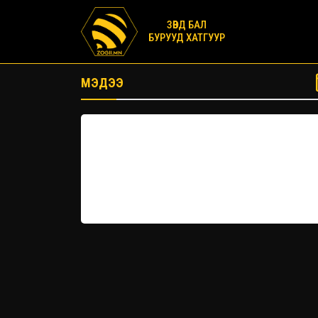
ЗӨВД БАЛ
БУРУУД ХАТГУУР
МЭДЭЭ