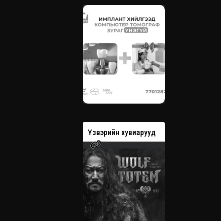
вэрийн хувиарууд
Үзвэрийн хувиарууд
Үзвэрийн 