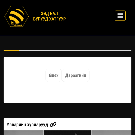
ЗӨВД БАЛ
БУРУУД ХАТГУУР
Өмнөх
Дараагийн
Үзвэрийн хувиарууд