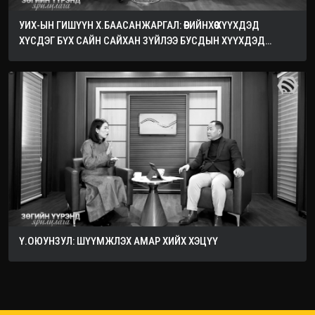
УИХ-ЫН ГИШҮҮН Х.БААСАНЖАРГАЛ: ӨӨРИЙНХӨӨ ХҮҮХДЭД
ХҮСДЭГ БҮХ САЙН САЙХАН ЗҮЙЛЭЭ БУСДЫН ХҮҮХДЭД
ХҮСЭЭРЭЙ
Ү.ОЮУНЗУЛ: ШҮҮМЖЛЭХ АМАР ХИЙХ ХЭЦҮҮ