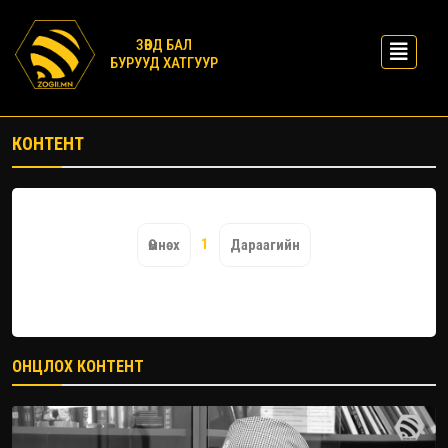
ЗӨВД БАЛ
БУРУУД ХАТГУУР
КОНТЕНТ
1
Өмнөх
Дараагийн
ОНЦЛОХ КОНТЕНТ