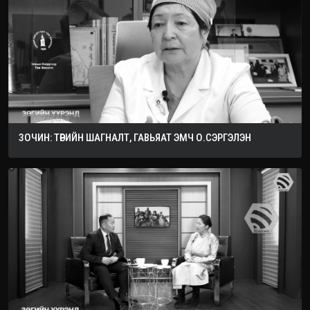
ЗОЧИН: ТӨРИЙН ШАГНАЛТ, ГАВЬЯАТ ЭМЧ О.СЭРГЭЛЭН