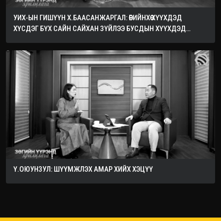
УИХ-ЫН ГИШҮҮН Х.БААСАНЖАРГАЛ: ӨӨРИЙНХӨӨ ХҮҮХДЭД
ХҮСДЭГ БҮХ САЙН САЙХАН ЗҮЙЛЭЭ БУСДЫН ХҮҮХДЭД
ХҮСЭЭРЭЙ
Ү.ОЮУНЗУЛ: ШҮҮМЖЛЭХ АМАР ХИЙХ ХЭЦҮҮ