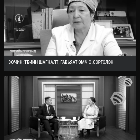
ЗОЧИН: ТӨРИЙН ШАГНАЛТ, ГАВЬЯАТ ЭМЧ О.СЭРГЭЛЭН