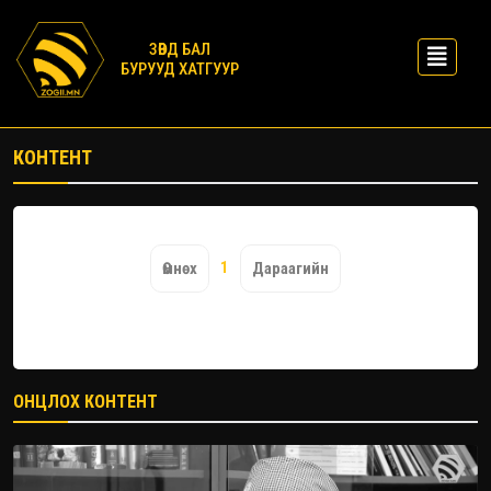
ЗӨВД БАЛ
БУРУУД ХАТГУУР
КОНТЕНТ
1
Өмнөх
Дараагийн
ОНЦЛОХ КОНТЕНТ