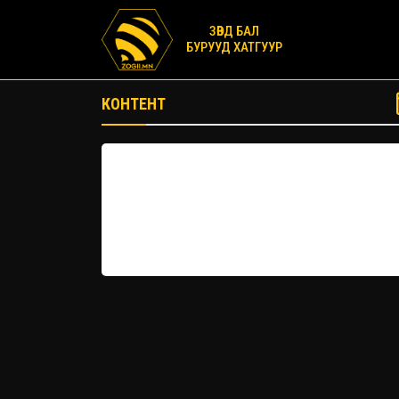
ЗӨВД БАЛ
БУРУУД ХАТГУУР
КОНТЕНТ