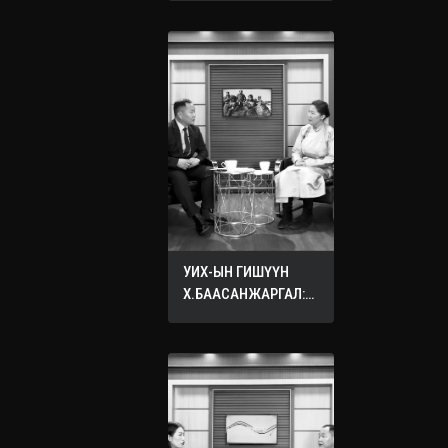
УИХ-ЫН ГИШҮҮН
Х.БААСАНЖАРГАЛ:
ӨӨРИЙНХӨӨ ХҮҮХДЭД
ХҮСДЭГ БҮХ САЙН
САЙХАН ЗҮЙЛЭЭ
БУСДЫН ХҮҮХДЭД
ХҮСЭЭРЭЙ