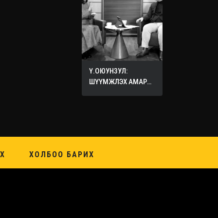
Ү.ОЮУНЗУЛ:
ШҮҮМЖЛЭХ АМАР
ХИЙХ ХЭЦҮҮ
Х
ХОЛБОО БАРИХ