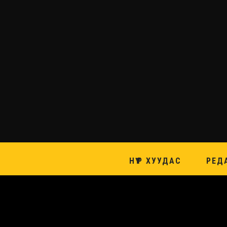
НҮҮР ХУУДАС
РЕД