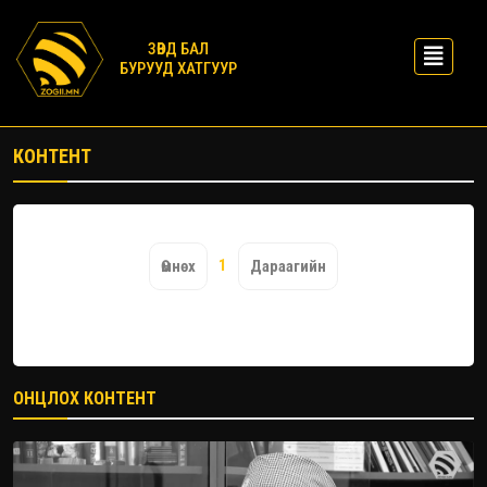
ЗӨВД БАЛ
БУРУУД ХАТГУУР
КОНТЕНТ
1
Өмнөх
Дараагийн
ОНЦЛОХ КОНТЕНТ