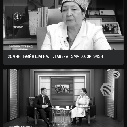
ЗОЧИН: ТӨРИЙН ШАГНАЛТ, ГАВЬЯАТ ЭМЧ О.СЭРГЭЛЭН