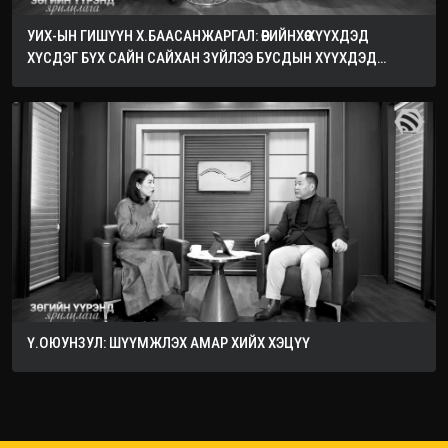
УИХ-ЫН ГИШҮҮН Х.БААСАНЖАРГАЛ: ӨӨРИЙНХӨӨ ХҮҮХДЭД
ХҮСДЭГ БҮХ САЙН САЙХАН ЗҮЙЛЭЭ БУСДЫН ХҮҮХДЭД
ХҮСЭЭРЭЙ
Ү.ОЮУНЗУЛ: ШҮҮМЖЛЭХ АМАР ХИЙХ ХЭЦҮҮ