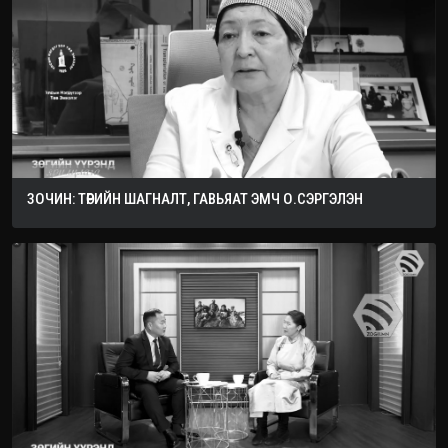
ЗОЧИН: ТӨРИЙН ШАГНАЛТ, ГАВЬЯАТ ЭМЧ О.СЭРГЭЛЭН