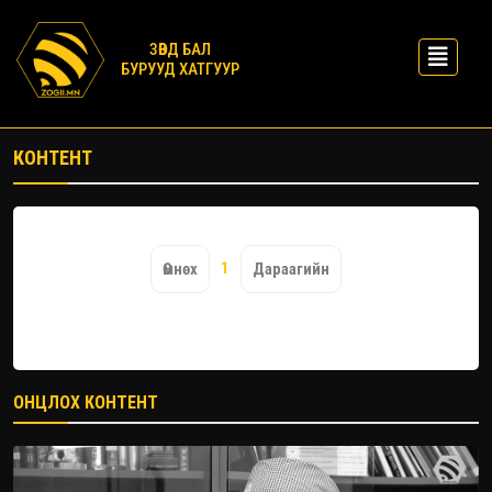
ЗӨВД БАЛ
БУРУУД ХАТГУУР
КОНТЕНТ
1
Өмнөх
Дараагийн
ОНЦЛОХ КОНТЕНТ