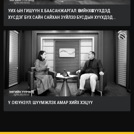
УИХ-ЫН ГИШҮҮН Х.БААСАНЖАРГАЛ: ӨӨРИЙНХӨӨ ХҮҮХДЭД
ХҮСДЭГ БҮХ САЙН САЙХАН ЗҮЙЛЭЭ БУСДЫН ХҮҮХДЭД
ХҮСЭЭРЭЙ
Ү.ОЮУНЗУЛ: ШҮҮМЖЛЭХ АМАР ХИЙХ ХЭЦҮҮ