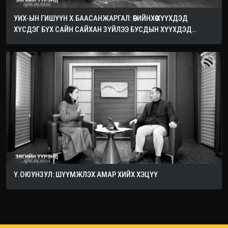
УИХ-ЫН ГИШҮҮН Х.БААСАНЖАРГАЛ: ӨӨРИЙНХӨӨ ХҮҮХДЭД
ХҮСДЭГ БҮХ САЙН САЙХАН ЗҮЙЛЭЭ БУСДЫН ХҮҮХДЭД
ХҮСЭЭРЭЙ
Ү.ОЮУНЗУЛ: ШҮҮМЖЛЭХ АМАР ХИЙХ ХЭЦҮҮ