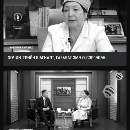
ЗОЧИН: ТӨРИЙН ШАГНАЛТ, ГАВЬЯАТ ЭМЧ О.СЭРГЭЛЭН