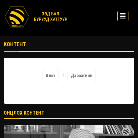
ЗӨВД БАЛ
БУРУУД ХАТГУУР
КОНТЕНТ
1
Өмнөх
Дараагийн
ОНЦЛОХ КОНТЕНТ