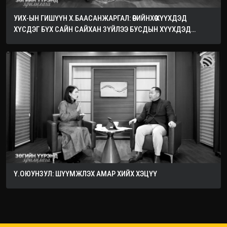
УИХ-ЫН ГИШҮҮН Х.БААСАНЖАРГАЛ: ӨӨРИЙНХӨӨ ХҮҮХДЭД
ХҮСДЭГ БҮХ САЙН САЙХАН ЗҮЙЛЭЭ БУСДЫН ХҮҮХДЭД
ХҮСЭЭРЭЙ
Ү.ОЮУНЗУЛ: ШҮҮМЖЛЭХ АМАР ХИЙХ ХЭЦҮҮ