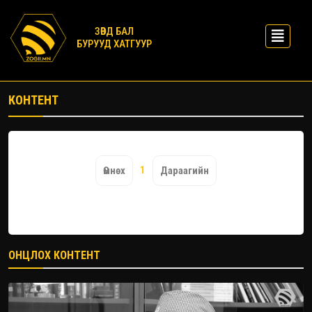
ЗӨВД БАЛ
БУРУУД ХАТГУУР
КОНТЕНТ
1
Өмнөх
Дараагийн
ОНЦЛОХ КОНТЕНТ