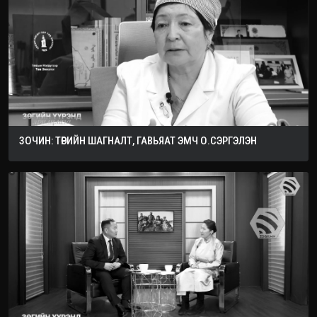
ЗОЧИН: ТӨРИЙН ШАГНАЛТ, ГАВЬЯАТ ЭМЧ О.СЭРГЭЛЭН