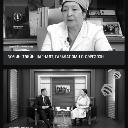
ЗОЧИН: ТӨРИЙН ШАГНАЛТ, ГАВЬЯАТ ЭМЧ О.СЭРГЭЛЭН