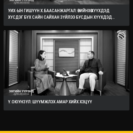
УИХ-ЫН ГИШҮҮН Х.БААСАНЖАРГАЛ: ӨӨРИЙНХӨӨ ХҮҮХДЭД
ХҮСДЭГ БҮХ САЙН САЙХАН ЗҮЙЛЭЭ БУСДЫН ХҮҮХДЭД
ХҮСЭЭРЭЙ
Ү.ОЮУНЗУЛ: ШҮҮМЖЛЭХ АМАР ХИЙХ ХЭЦҮҮ