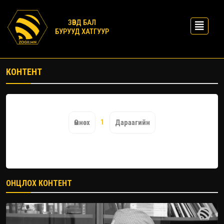
ЗӨВД БАЛ
БУРУУД ХАТГУУР
КОНТЕНТ
1
Өмнөх
Дараагийн
ОНЦЛОХ КОНТЕНТ