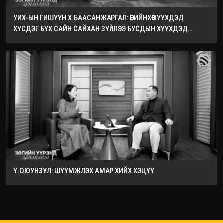
УИХ-ЫН ГИШҮҮН Х.БААСАНЖАРГАЛ: ӨӨРИЙНХӨӨ ХҮҮХДЭД
ХҮСДЭГ БҮХ САЙН САЙХАН ЗҮЙЛЭЭ БУСДЫН ХҮҮХДЭД
ХҮСЭЭРЭЙ
Ү.ОЮУНЗУЛ: ШҮҮМЖЛЭХ АМАР ХИЙХ ХЭЦҮҮ