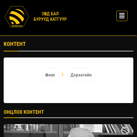
ЗӨВД БАЛ
БУРУУД ХАТГУУР
КОНТЕНТ
1
Өмнөх
Дараагийн
ОНЦЛОХ КОНТЕНТ