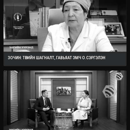
ЗОЧИН: ТӨРИЙН ШАГНАЛТ, ГАВЬЯАТ ЭМЧ О.СЭРГЭЛЭН