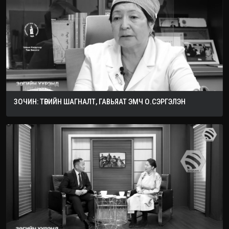
ЗОЧИН: ТӨРИЙН ШАГНАЛТ, ГАВЬЯАТ ЭМЧ О.СЭРГЭЛЭН