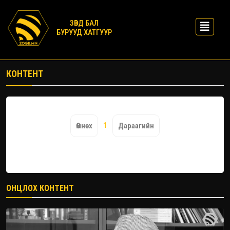
ЗӨВД БАЛ
БУРУУД ХАТГУУР
КОНТЕНТ
1
Өмнөх
Дараагийн
ОНЦЛОХ КОНТЕНТ