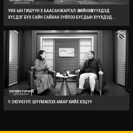
УИХ-ЫН ГИШҮҮН Х.БААСАНЖАРГАЛ: ӨӨРИЙНХӨӨ ХҮҮХДЭД
ХҮСДЭГ БҮХ САЙН САЙХАН ЗҮЙЛЭЭ БУСДЫН ХҮҮХДЭД
ХҮСЭЭРЭЙ
Ү.ОЮУНЗУЛ: ШҮҮМЖЛЭХ АМАР ХИЙХ ХЭЦҮҮ