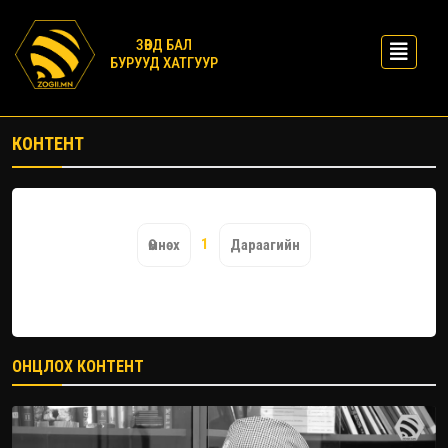
ЗӨВД БАЛ
БУРУУД ХАТГУУР
КОНТЕНТ
1
Өмнөх
Дараагийн
ОНЦЛОХ КОНТЕНТ