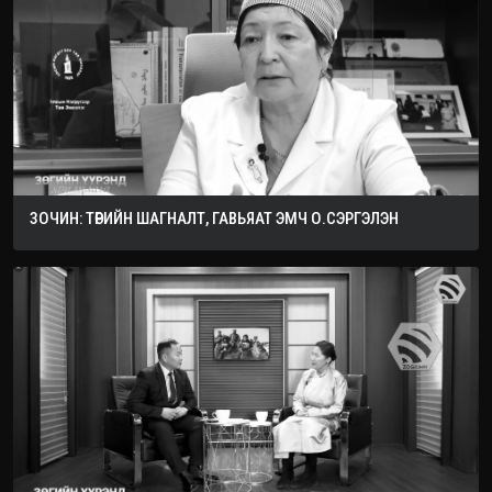
ЗОЧИН: ТӨРИЙН ШАГНАЛТ, ГАВЬЯАТ ЭМЧ О.СЭРГЭЛЭН