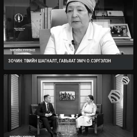
ЗОЧИН: ТӨРИЙН ШАГНАЛТ, ГАВЬЯАТ ЭМЧ О.СЭРГЭЛЭН