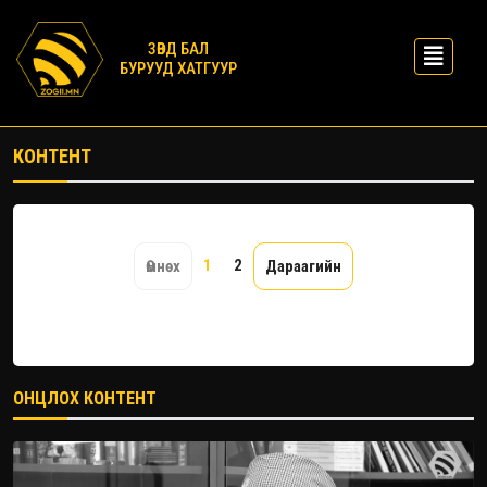
ЗӨВД БАЛ
БУРУУД ХАТГУУР
КОНТЕНТ
1
2
Өмнөх
Дараагийн
ОНЦЛОХ КОНТЕНТ