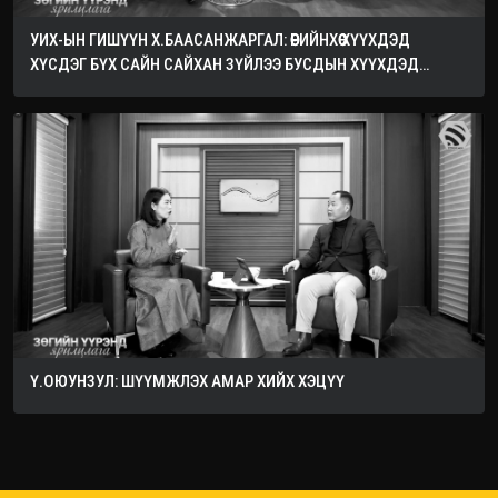
УИХ-ЫН ГИШҮҮН Х.БААСАНЖАРГАЛ: ӨӨРИЙНХӨӨ ХҮҮХДЭД
ХҮСДЭГ БҮХ САЙН САЙХАН ЗҮЙЛЭЭ БУСДЫН ХҮҮХДЭД
ХҮСЭЭРЭЙ
Ү.ОЮУНЗУЛ: ШҮҮМЖЛЭХ АМАР ХИЙХ ХЭЦҮҮ