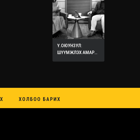
Ү.ОЮУНЗУЛ:
ШҮҮМЖЛЭХ АМАР
ХИЙХ ХЭЦҮҮ
Х
ХОЛБОО БАРИХ