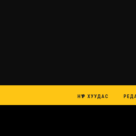
НҮҮР ХУУДАС
РЕД