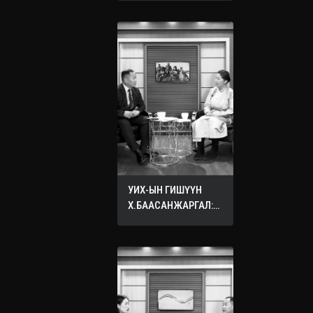
УИХ-ЫН ГИШҮҮН
Х.БААСАНЖАРГАЛ:
ӨӨРИЙНХӨӨ ХҮҮХДЭД
ХҮСДЭГ БҮХ САЙН
САЙХАН ЗҮЙЛЭЭ
БУСДЫН ХҮҮХДЭД
ХҮСЭЭРЭЙ