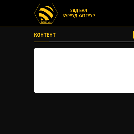
ЗӨВД БАЛ
БУРУУД ХАТГУУР
КОНТЕНТ