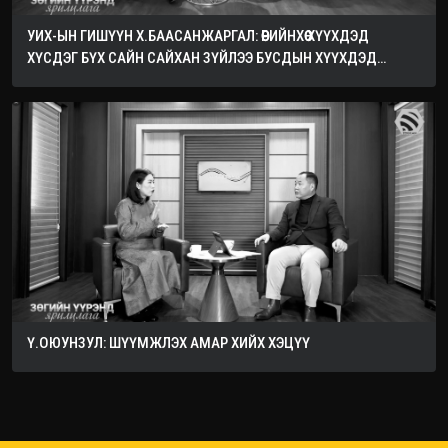
УИХ-ЫН ГИШҮҮН Х.БААСАНЖАРГАЛ: ӨӨРИЙНХӨӨ ХҮҮХДЭД
ХҮСДЭГ БҮХ САЙН САЙХАН ЗҮЙЛЭЭ БУСДЫН ХҮҮХДЭД
ХҮСЭЭРЭЙ
Ү.ОЮУНЗУЛ: ШҮҮМЖЛЭХ АМАР ХИЙХ ХЭЦҮҮ