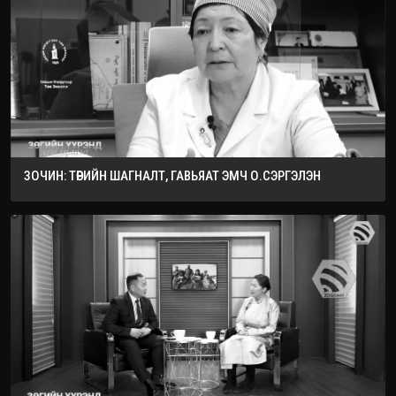
ЗОЧИН: ТӨРИЙН ШАГНАЛТ, ГАВЬЯАТ ЭМЧ О.СЭРГЭЛЭН