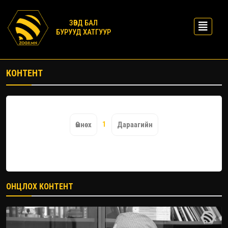
ЗӨВД БАЛ
БУРУУД ХАТГУУР
КОНТЕНТ
1
Өмнөх
Дараагийн
ОНЦЛОХ КОНТЕНТ