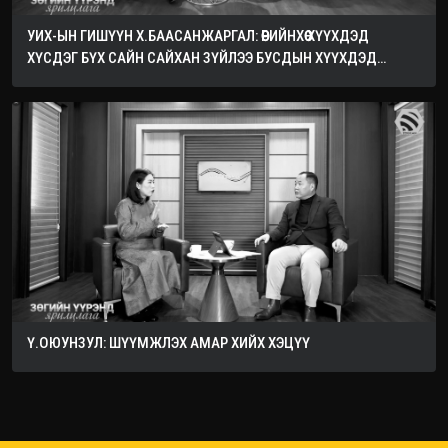
УИХ-ЫН ГИШҮҮН Х.БААСАНЖАРГАЛ: ӨӨРИЙНХӨӨ ХҮҮХДЭД
ХҮСДЭГ БҮХ САЙН САЙХАН ЗҮЙЛЭЭ БУСДЫН ХҮҮХДЭД
ХҮСЭЭРЭЙ
Ү.ОЮУНЗУЛ: ШҮҮМЖЛЭХ АМАР ХИЙХ ХЭЦҮҮ