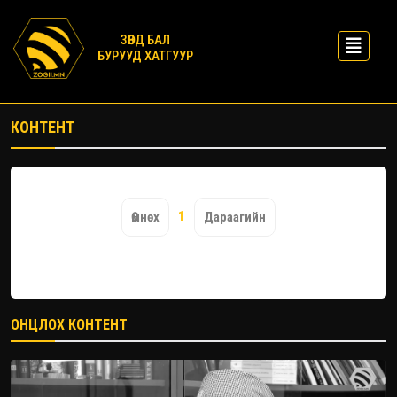
ЗӨВД БАЛ
БУРУУД ХАТГУУР
КОНТЕНТ
1
Өмнөх
Дараагийн
ОНЦЛОХ КОНТЕНТ