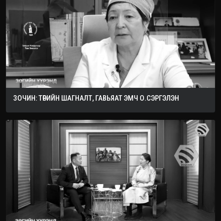
ЗОЧИН: ТӨРИЙН ШАГНАЛТ, ГАВЬЯАТ ЭМЧ О.СЭРГЭЛЭН