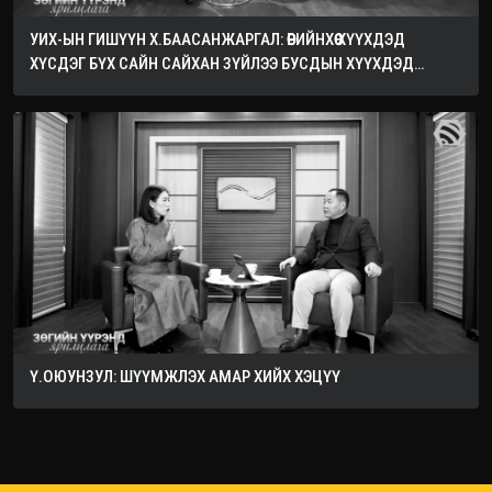
УИХ-ЫН ГИШҮҮН Х.БААСАНЖАРГАЛ: ӨӨРИЙНХӨӨ ХҮҮХДЭД
ХҮСДЭГ БҮХ САЙН САЙХАН ЗҮЙЛЭЭ БУСДЫН ХҮҮХДЭД
ХҮСЭЭРЭЙ
Ү.ОЮУНЗУЛ: ШҮҮМЖЛЭХ АМАР ХИЙХ ХЭЦҮҮ