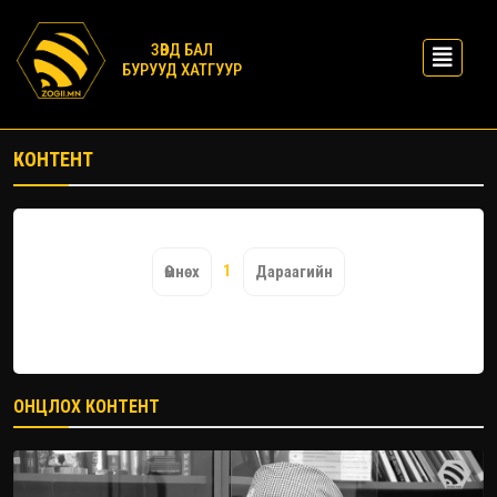
ЗӨВД БАЛ
БУРУУД ХАТГУУР
КОНТЕНТ
1
Өмнөх
Дараагийн
ОНЦЛОХ КОНТЕНТ