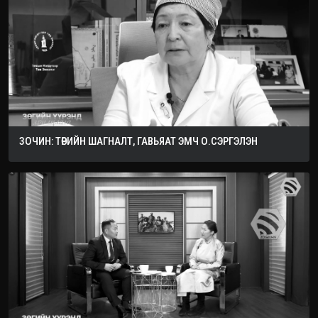
ЗОЧИН: ТӨРИЙН ШАГНАЛТ, ГАВЬЯАТ ЭМЧ О.СЭРГЭЛЭН