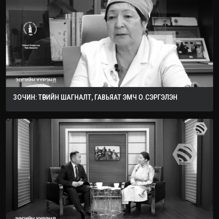
ЗОЧИН: ТӨРИЙН ШАГНАЛТ, ГАВЬЯАТ ЭМЧ О.СЭРГЭЛЭН