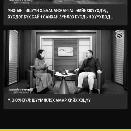
УИХ-ЫН ГИШҮҮН Х.БААСАНЖАРГАЛ: ӨӨРИЙНХӨӨ ХҮҮХДЭД
ХҮСДЭГ БҮХ САЙН САЙХАН ЗҮЙЛЭЭ БУСДЫН ХҮҮХДЭД
ХҮСЭЭРЭЙ
Ү.ОЮУНЗУЛ: ШҮҮМЖЛЭХ АМАР ХИЙХ ХЭЦҮҮ