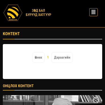
ЗӨВД БАЛ
БУРУУД ХАТГУУР
КОНТЕНТ
1
Өмнөх
Дараагийн
ОНЦЛОХ КОНТЕНТ