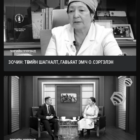
ЗОЧИН: ТӨРИЙН ШАГНАЛТ, ГАВЬЯАТ ЭМЧ О.СЭРГЭЛЭН