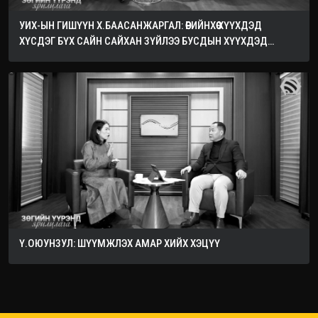
УИХ-ЫН ГИШҮҮН Х.БААСАНЖАРГАЛ: ӨӨРИЙНХӨӨ ХҮҮХДЭД
ХҮСДЭГ БҮХ САЙН САЙХАН ЗҮЙЛЭЭ БУСДЫН ХҮҮХДЭД
ХҮСЭЭРЭЙ
Ү.ОЮУНЗУЛ: ШҮҮМЖЛЭХ АМАР ХИЙХ ХЭЦҮҮ