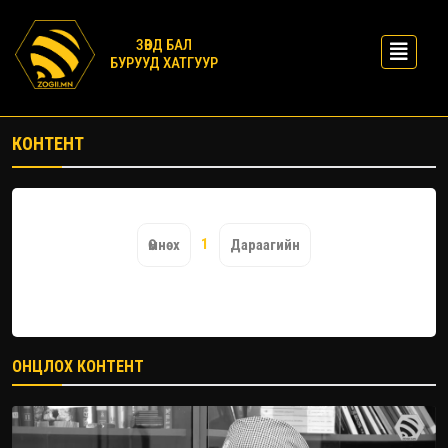
ЗӨВД БАЛ
БУРУУД ХАТГУУР
КОНТЕНТ
1
Өмнөх
Дараагийн
ОНЦЛОХ КОНТЕНТ