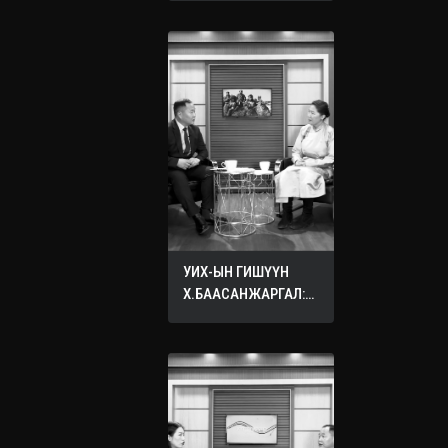
УИХ-ЫН ГИШҮҮН
Х.БААСАНЖАРГАЛ:
ӨӨРИЙНХӨӨ ХҮҮХДЭД
ХҮСДЭГ БҮХ САЙН
САЙХАН ЗҮЙЛЭЭ
БУСДЫН ХҮҮХДЭД
ХҮСЭЭРЭЙ