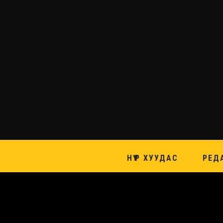
НҮҮР ХУУДАС
РЕД