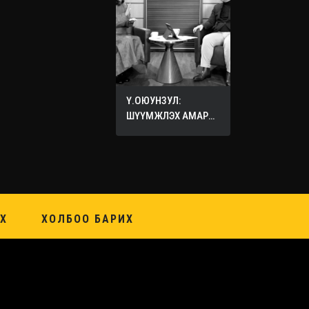
Ү.ОЮУНЗУЛ:
ШҮҮМЖЛЭХ АМАР
ХИЙХ ХЭЦҮҮ
Х
ХОЛБОО БАРИХ