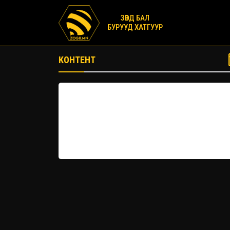
ЗӨВД БАЛ
БУРУУД ХАТГУУР
КОНТЕНТ