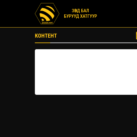
ЗӨВД БАЛ
БУРУУД ХАТГУУР
КОНТЕНТ