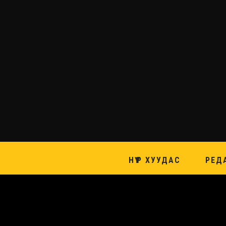
НҮҮР ХУУДАС
РЕД