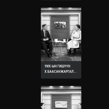
УИХ-ЫН ГИШҮҮН
Х.БААСАНЖАРГАЛ:
ӨӨРИЙНХӨӨ ХҮҮХДЭД
ХҮСДЭГ БҮХ САЙН
САЙХАН ЗҮЙЛЭЭ
БУСДЫН ХҮҮХДЭД
ХҮСЭЭРЭЙ