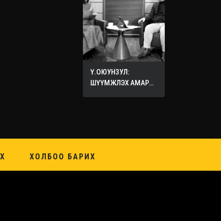
Ү.ОЮУНЗУЛ:
ШҮҮМЖЛЭХ АМАР
ХИЙХ ХЭЦҮҮ
Х
ХОЛБОО БАРИХ