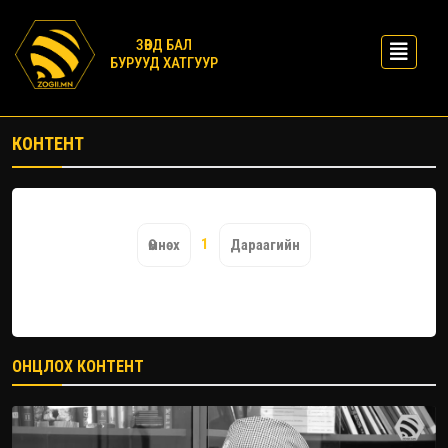
ЗӨВД БАЛ
БУРУУД ХАТГУУР
КОНТЕНТ
1
Өмнөх
Дараагийн
ОНЦЛОХ КОНТЕНТ