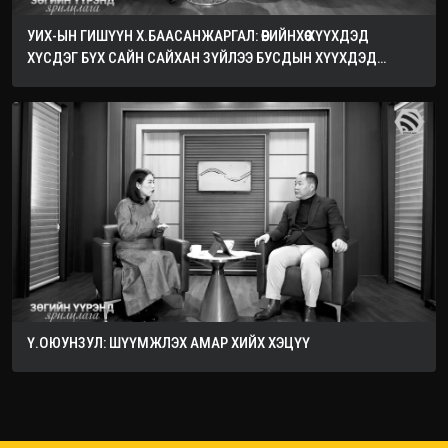
УИХ-ЫН ГИШҮҮН Х.БААСАНЖАРГАЛ: ӨӨРИЙНХӨӨ ХҮҮХДЭД
ХҮСДЭГ БҮХ САЙН САЙХАН ЗҮЙЛЭЭ БУСДЫН ХҮҮХДЭД
ХҮСЭЭРЭЙ
Ү.ОЮУНЗУЛ: ШҮҮМЖЛЭХ АМАР ХИЙХ ХЭЦҮҮ