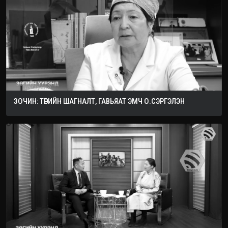
ЗОЧИН: ТӨРИЙН ШАГНАЛТ, ГАВЬЯАТ ЭМЧ О.СЭРГЭЛЭН