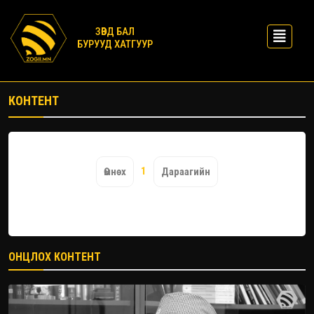
ЗӨВД БАЛ
БУРУУД ХАТГУУР
КОНТЕНТ
1
Өмнөх
Дараагийн
ОНЦЛОХ КОНТЕНТ