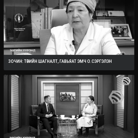
ЗОЧИН: ТӨРИЙН ШАГНАЛТ, ГАВЬЯАТ ЭМЧ О.СЭРГЭЛЭН