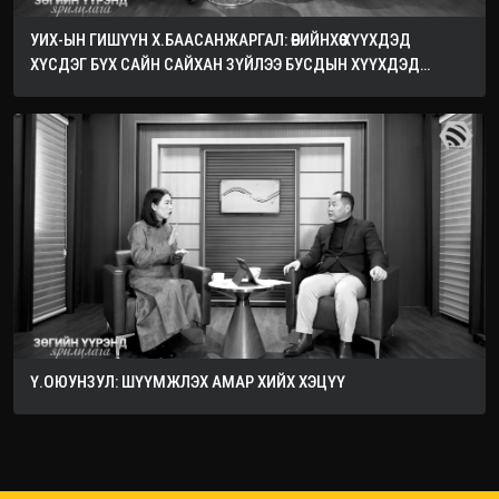
УИХ-ЫН ГИШҮҮН Х.БААСАНЖАРГАЛ: ӨӨРИЙНХӨӨ ХҮҮХДЭД
ХҮСДЭГ БҮХ САЙН САЙХАН ЗҮЙЛЭЭ БУСДЫН ХҮҮХДЭД
ХҮСЭЭРЭЙ
Ү.ОЮУНЗУЛ: ШҮҮМЖЛЭХ АМАР ХИЙХ ХЭЦҮҮ