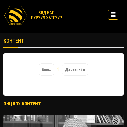
ЗӨВД БАЛ
БУРУУД ХАТГУУР
КОНТЕНТ
1
Өмнөх
Дараагийн
ОНЦЛОХ КОНТЕНТ