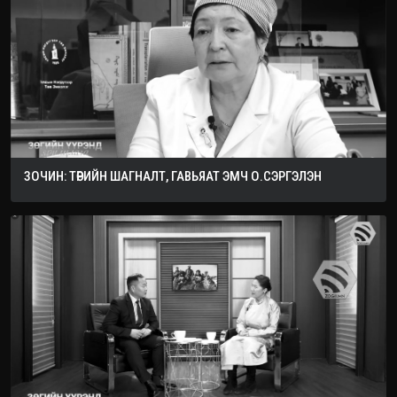
ЗОЧИН: ТӨРИЙН ШАГНАЛТ, ГАВЬЯАТ ЭМЧ О.СЭРГЭЛЭН