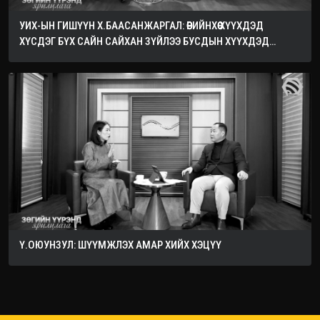
УИХ-ЫН ГИШҮҮН Х.БААСАНЖАРГАЛ: ӨӨРИЙНХӨӨ ХҮҮХДЭД
ХҮСДЭГ БҮХ САЙН САЙХАН ЗҮЙЛЭЭ БУСДЫН ХҮҮХДЭД
ХҮСЭЭРЭЙ
Ү.ОЮУНЗУЛ: ШҮҮМЖЛЭХ АМАР ХИЙХ ХЭЦҮҮ