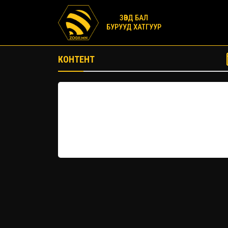
ЗӨВД БАЛ
БУРУУД ХАТГУУР
КОНТЕНТ