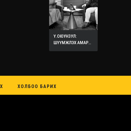
Ү.ОЮУНЗУЛ:
ШҮҮМЖЛЭХ АМАР
ХИЙХ ХЭЦҮҮ
Х
ХОЛБОО БАРИХ