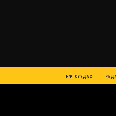
НҮҮР ХУУДАС
РЕД