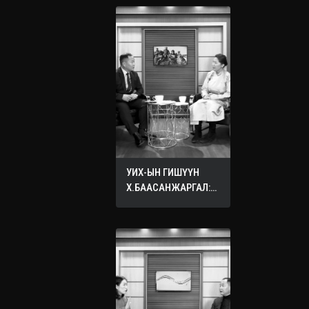
УИХ-ЫН ГИШҮҮН
Х.БААСАНЖАРГАЛ:
ӨӨРИЙНХӨӨ ХҮҮХДЭД
ХҮСДЭГ БҮХ САЙН
САЙХАН ЗҮЙЛЭЭ
БУСДЫН ХҮҮХДЭД
ХҮСЭЭРЭЙ