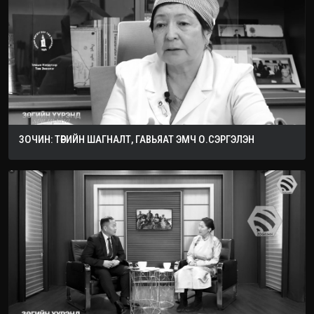
ЗОЧИН: ТӨРИЙН ШАГНАЛТ, ГАВЬЯАТ ЭМЧ О.СЭРГЭЛЭН