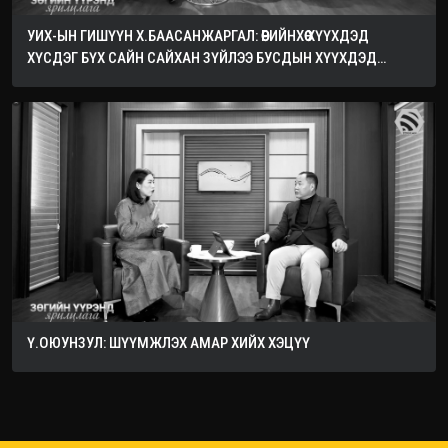
УИХ-ЫН ГИШҮҮН Х.БААСАНЖАРГАЛ: ӨӨРИЙНХӨӨ ХҮҮХДЭД
ХҮСДЭГ БҮХ САЙН САЙХАН ЗҮЙЛЭЭ БУСДЫН ХҮҮХДЭД
ХҮСЭЭРЭЙ
Ү.ОЮУНЗУЛ: ШҮҮМЖЛЭХ АМАР ХИЙХ ХЭЦҮҮ