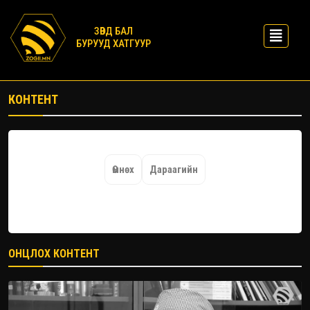
ЗӨВД БАЛ
БУРУУД ХАТГУУР
КОНТЕНТ
Өмнөх
Дараагийн
ОНЦЛОХ КОНТЕНТ