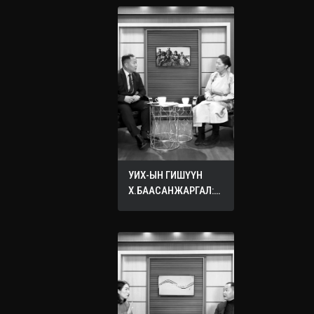
УИХ-ЫН ГИШҮҮН
Х.БААСАНЖАРГАЛ:
ӨӨРИЙНХӨӨ ХҮҮХДЭД
ХҮСДЭГ БҮХ САЙН
САЙХАН ЗҮЙЛЭЭ
БУСДЫН ХҮҮХДЭД
ХҮСЭЭРЭЙ