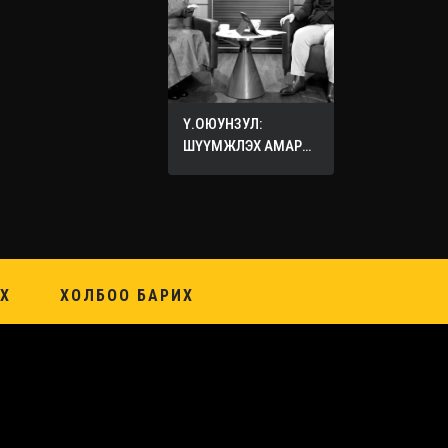
Ү.ОЮУНЗУЛ:
ШҮҮМЖЛЭХ АМАР
ХИЙХ ХЭЦҮҮ
Х
ХОЛБОО БАРИХ