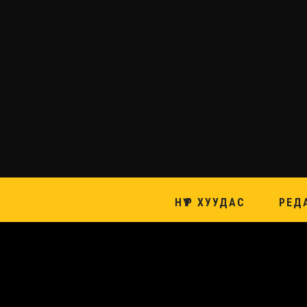
НҮҮР ХУУДАС
РЕД