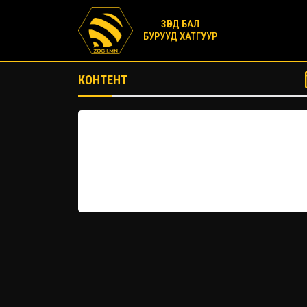
ЗӨВД БАЛ
БУРУУД ХАТГУУР
КОНТЕНТ