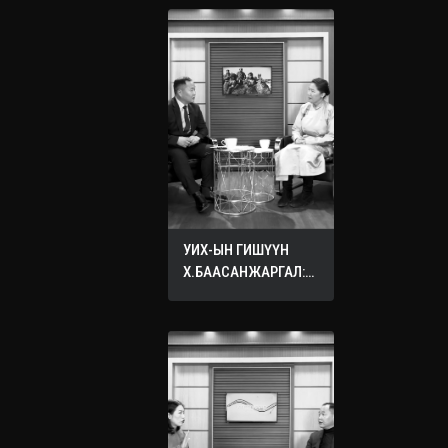
УИХ-ЫН ГИШҮҮН
Х.БААСАНЖАРГАЛ:
ӨӨРИЙНХӨӨ ХҮҮХДЭД
ХҮСДЭГ БҮХ САЙН
САЙХАН ЗҮЙЛЭЭ
БУСДЫН ХҮҮХДЭД
ХҮСЭЭРЭЙ