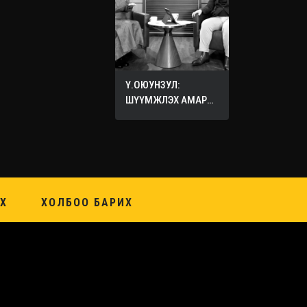
Ү.ОЮУНЗУЛ:
ШҮҮМЖЛЭХ АМАР
ХИЙХ ХЭЦҮҮ
Х
ХОЛБОО БАРИХ