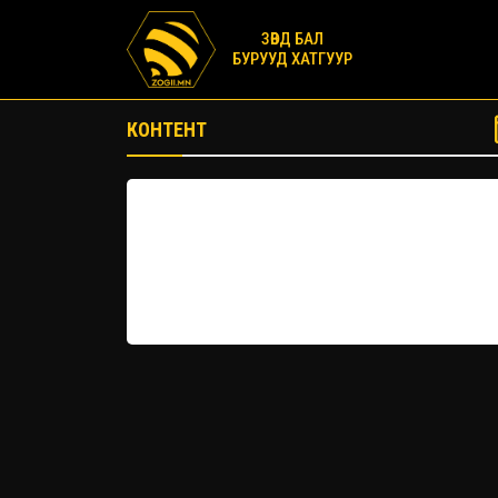
ЗӨВД БАЛ
БУРУУД ХАТГУУР
КОНТЕНТ