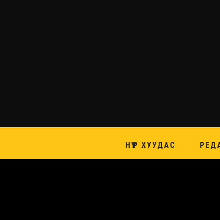
НҮҮР ХУУДАС
РЕД