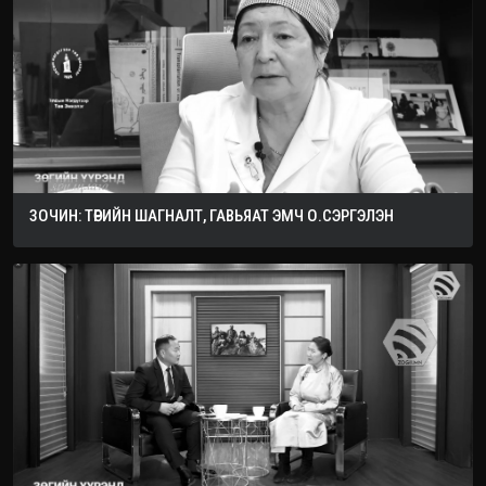
ЗОЧИН: ТӨРИЙН ШАГНАЛТ, ГАВЬЯАТ ЭМЧ О.СЭРГЭЛЭН