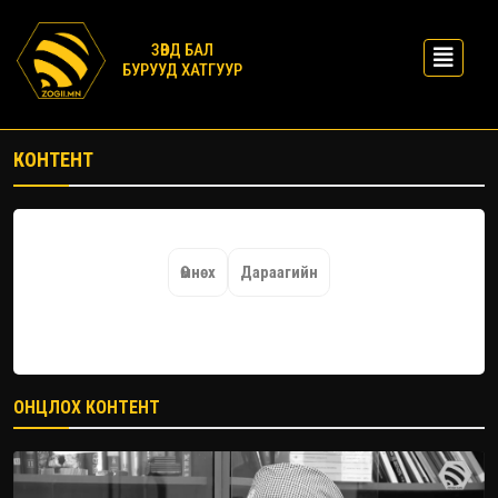
ЗӨВД БАЛ
БУРУУД ХАТГУУР
КОНТЕНТ
Өмнөх
Дараагийн
ОНЦЛОХ КОНТЕНТ