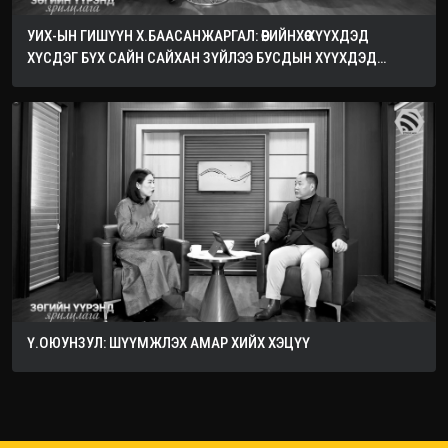
УИХ-ЫН ГИШҮҮН Х.БААСАНЖАРГАЛ: ӨӨРИЙНХӨӨ ХҮҮХДЭД
ХҮСДЭГ БҮХ САЙН САЙХАН ЗҮЙЛЭЭ БУСДЫН ХҮҮХДЭД
ХҮСЭЭРЭЙ
Ү.ОЮУНЗУЛ: ШҮҮМЖЛЭХ АМАР ХИЙХ ХЭЦҮҮ