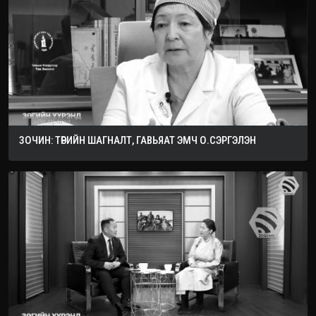
ЗОЧИН: ТӨРИЙН ШАГНАЛТ, ГАВЬЯАТ ЭМЧ О.СЭРГЭЛЭН