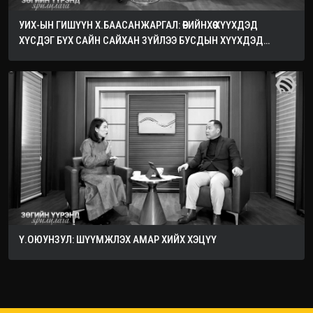
УИХ-ЫН ГИШҮҮН Х.БААСАНЖАРГАЛ: ӨӨРИЙНХӨӨ ХҮҮХДЭД
ХҮСДЭГ БҮХ САЙН САЙХАН ЗҮЙЛЭЭ БУСДЫН ХҮҮХДЭД
ХҮСЭЭРЭЙ
Ү.ОЮУНЗУЛ: ШҮҮМЖЛЭХ АМАР ХИЙХ ХЭЦҮҮ