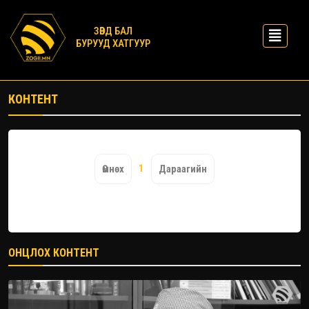
ЗӨВД БАЛ
БУРУУД ХАТГУУР
КОНТЕНТ
1
Өмнөх
Дараагийн
ОНЦЛОХ КОНТЕНТ