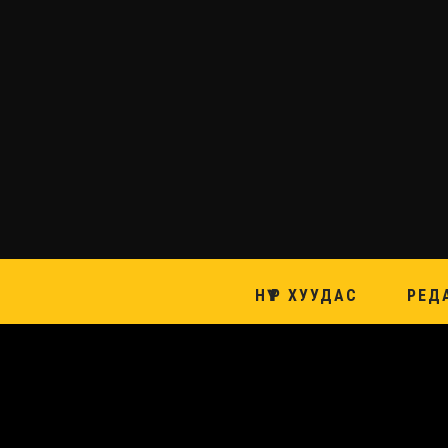
НҮҮР ХУУДАС
РЕД