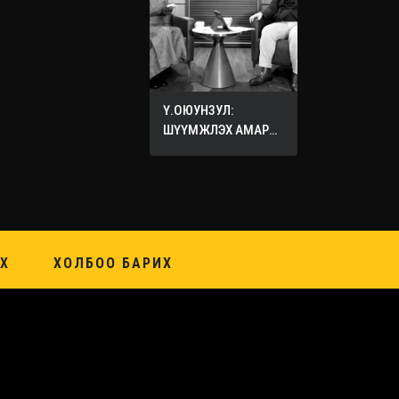
Ү.ОЮУНЗУЛ:
ШҮҮМЖЛЭХ АМАР
ХИЙХ ХЭЦҮҮ
Х
ХОЛБОО БАРИХ