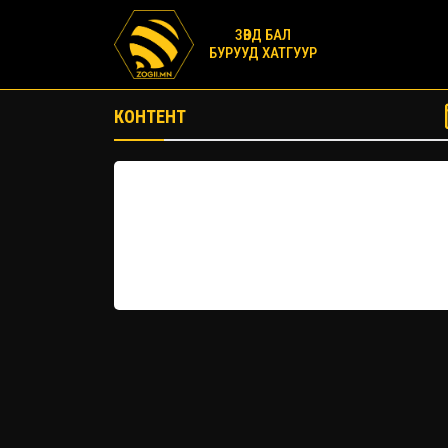
ЗӨВД БАЛ
БУРУУД ХАТГУУР
КОНТЕНТ