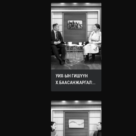
УИХ-ЫН ГИШҮҮН
Х.БААСАНЖАРГАЛ:
ӨӨРИЙНХӨӨ ХҮҮХДЭД
ХҮСДЭГ БҮХ САЙН
САЙХАН ЗҮЙЛЭЭ
БУСДЫН ХҮҮХДЭД
ХҮСЭЭРЭЙ