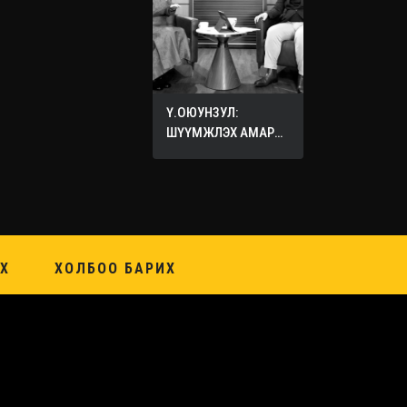
Ү.ОЮУНЗУЛ:
ШҮҮМЖЛЭХ АМАР
ХИЙХ ХЭЦҮҮ
Х
ХОЛБОО БАРИХ