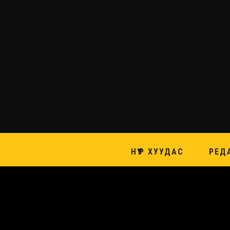
НҮҮР ХУУДАС
РЕД