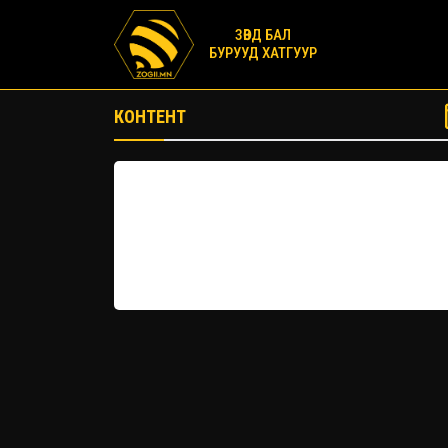
ЗӨВД БАЛ
БУРУУД ХАТГУУР
КОНТЕНТ