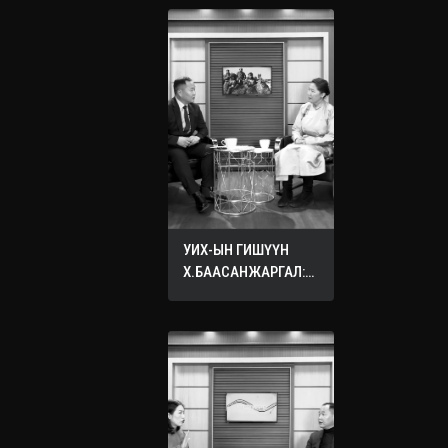
УИХ-ЫН ГИШҮҮН
Х.БААСАНЖАРГАЛ:
ӨӨРИЙНХӨӨ ХҮҮХДЭД
ХҮСДЭГ БҮХ САЙН
САЙХАН ЗҮЙЛЭЭ
БУСДЫН ХҮҮХДЭД
ХҮСЭЭРЭЙ