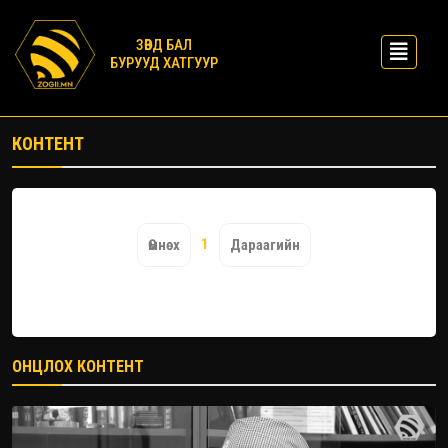
ЗӨВД БАЛ
БУРУУД ХАТГУУР
КОНТЕНТ
1
Өмнөх
Дараагийн
ОНЦЛОХ КОНТЕНТ