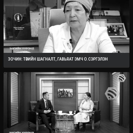
ЗОЧИН: ТӨРИЙН ШАГНАЛТ, ГАВЬЯАТ ЭМЧ О.СЭРГЭЛЭН