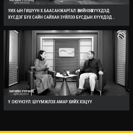
УИХ-ЫН ГИШҮҮН Х.БААСАНЖАРГАЛ: ӨӨРИЙНХӨӨ ХҮҮХДЭД
ХҮСДЭГ БҮХ САЙН САЙХАН ЗҮЙЛЭЭ БУСДЫН ХҮҮХДЭД
ХҮСЭЭРЭЙ
Ү.ОЮУНЗУЛ: ШҮҮМЖЛЭХ АМАР ХИЙХ ХЭЦҮҮ