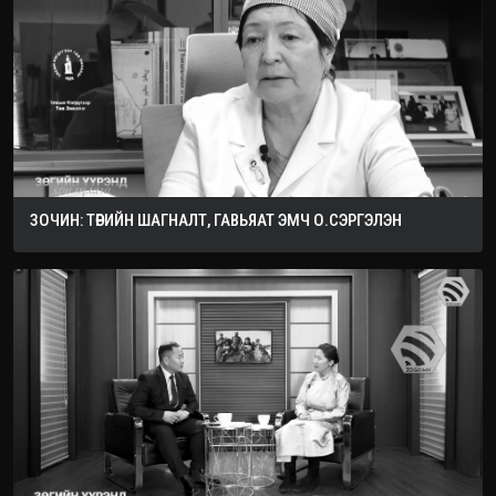
ЗОЧИН: ТӨРИЙН ШАГНАЛТ, ГАВЬЯАТ ЭМЧ О.СЭРГЭЛЭН