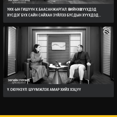
УИХ-ЫН ГИШҮҮН Х.БААСАНЖАРГАЛ: ӨӨРИЙНХӨӨ ХҮҮХДЭД
ХҮСДЭГ БҮХ САЙН САЙХАН ЗҮЙЛЭЭ БУСДЫН ХҮҮХДЭД
ХҮСЭЭРЭЙ
Ү.ОЮУНЗУЛ: ШҮҮМЖЛЭХ АМАР ХИЙХ ХЭЦҮҮ