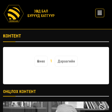
ЗӨВД БАЛ
БУРУУД ХАТГУУР
КОНТЕНТ
1
Өмнөх
Дараагийн
ОНЦЛОХ КОНТЕНТ